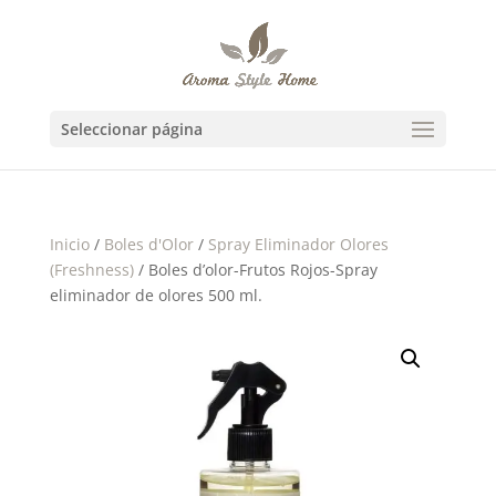
Seleccionar página
Inicio
/
Boles d'Olor
/
Spray Eliminador Olores
(Freshness)
/ Boles d’olor-Frutos Rojos-Spray
eliminador de olores 500 ml.