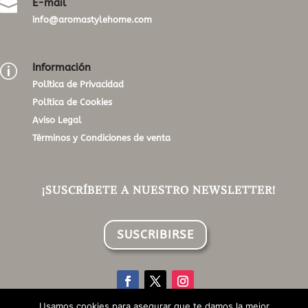
E-mail

info@aromastylehome.com
Información
p
Política de Privacidad
Política de Cookies
Aviso Legal
Términos y Condiciones de venta
¡SUSCRÍBETE A NUESTRO NEWSLETTER!
SUSCRIBIRSE
Usamos cookies para asegurar que te damos la mejor