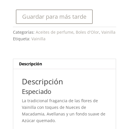
Aceite
de
Guardar para más tarde
Perfume
10ml.
cantidad
Categorías:
Aceites de perfume
,
Boles d'Olor
,
Vainilla
Etiqueta:
Vainilla
Descripción
Descripción
Especiado
La tradicional fragancia de las flores de
Vainilla con toques de Nueces de
Macadamia, Avellanas y un fondo suave de
Azúcar quemado.