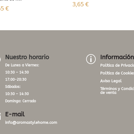
3,65
€
65
€
Nuestro horario
Información
}
p
De Lunes a Viernes:
Política de Privac
10:30 – 14:30
Política de Cookie
17:00-20:30
Aviso Legal
Sábados:
Términos y Condic
de venta
10:30 – 14:30
Domingo: Cerrado
E-mail

info@aromastylehome.com