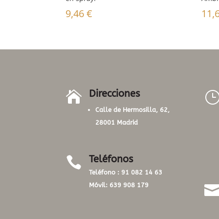
9,46
€
11,
Direcciones

Calle de Hermosilla, 62,
28001 Madrid
Teléfonos

Teléfono :
91 082 14 63
Móvil:
639 908 179