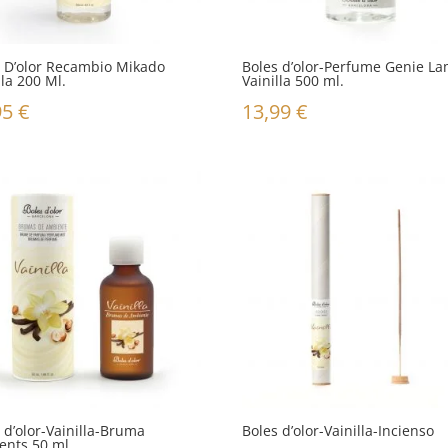
s D’olor Recambio Mikado
Boles d’olor-Perfume Genie L
lla 200 Ml.
Vainilla 500 ml.
95
€
13,99
€
 d’olor-Vainilla-Bruma
Boles d’olor-Vainilla-Incienso
ents 50 ml.