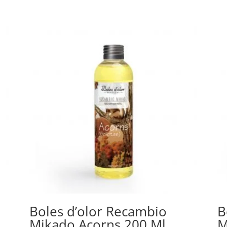
Boles d’olor Recambio
B
Mikado Acorns 200 Ml.
M