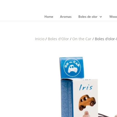
Home
Aromas
Boles de olor
Wood
Inicio
/
Boles d'Olor
/
On the Car
/ Boles d’olor-