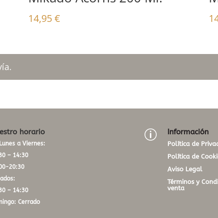
14,95
€
1
ía.
estro horario
Información
p
Lunes a Viernes:
Política de Priva
30 – 14:30
Política de Cooki
00-20:30
Aviso Legal
ados:
Términos y Condi
venta
30 – 14:30
ingo: Cerrado