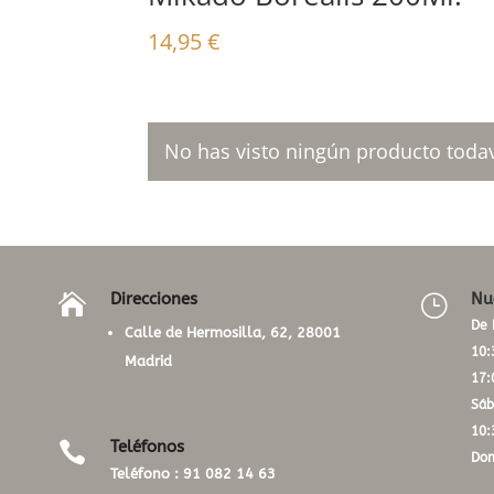
14,95
€
No has visto ningún producto todav
Direcciones
Nu

}
De 
Calle de Hermosilla, 62, 28001
10:
Madrid
17:
Sáb
10:
Teléfonos

Dom
Teléfono :
91 082 14 63