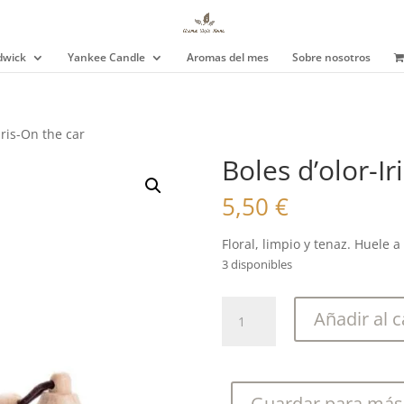
wick
Yankee Candle
Aromas del mes
Sobre nosotros
Iris-On the car
Boles d’olor-Ir
5,50
€
Floral, limpio y tenaz. Huele a 
3 disponibles
Boles
Añadir al c
d'olor-
Iris-
On
the
Guardar para más