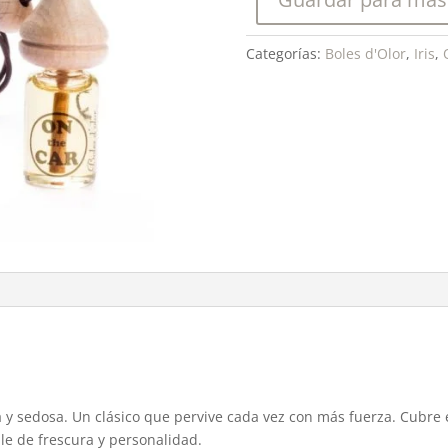
car
cantidad
Categorías:
Boles d'Olor
,
Iris
,
a y sedosa. Un clásico que pervive cada vez con más fuerza. Cubre 
e de frescura y personalidad.