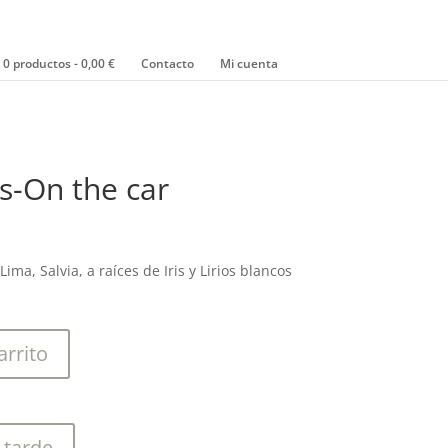
0 productos
0,00 €
Contacto
Mi cuenta
is-On the car
Lima, Salvia, a raíces de Iris y Lirios blancos
arrito
 tarde