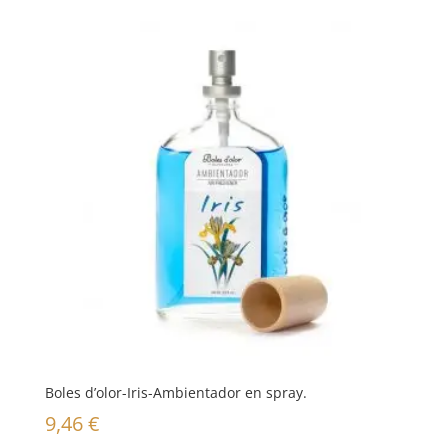
original
actual
era:
es:
14,95 €.
11,45 €.
Boles d’olor-Iris-Ambientador en spray.
9,46
€