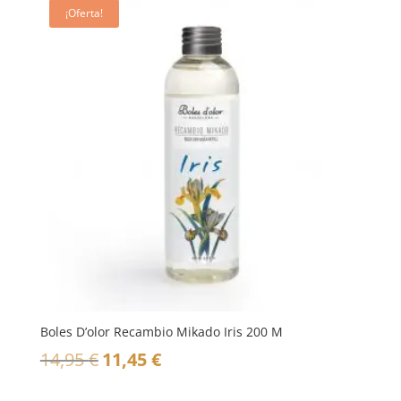
¡Oferta!
Boles D’olor Recambio Mikado Iris 200 M
El
El
14,95
€
11,45
€
precio
precio