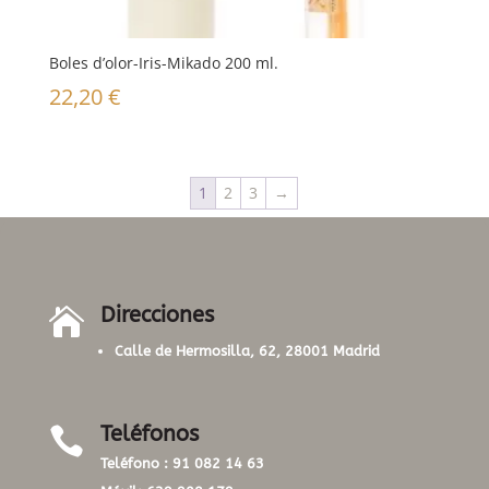
Boles d’olor-Iris-Mikado 200 ml.
22,20
€
1
2
3
→
Direcciones

Calle de Hermosilla, 62, 28001 Madrid
Teléfonos

Teléfono :
91 082 14 63