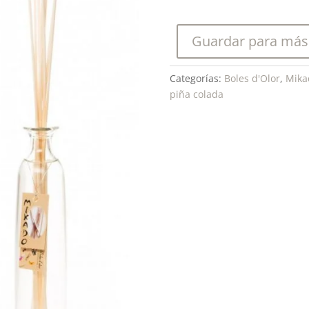
Mikado
de
Guardar para más
200
Ml
cantidad
Categorías:
Boles d'Olor
,
Mika
piña colada