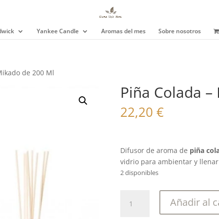
wick
Yankee Candle
Aromas del mes
Sobre nosotros
Mikado de 200 Ml
Piña Colada –
22,20
€
Difusor de aroma de
piña col
vidrio para ambientar y llenar
2 disponibles
Piña
Añadir al c
Colada
-