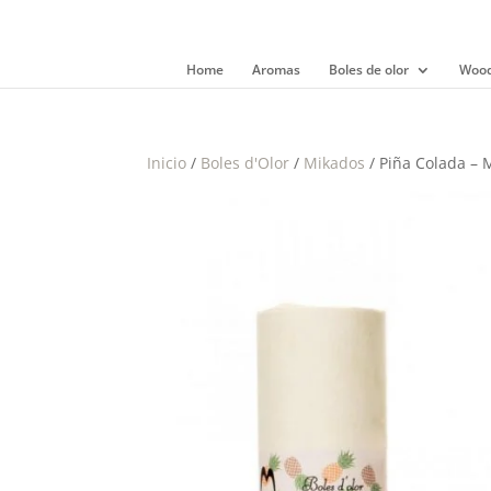
Home
Aromas
Boles de olor
Wood
Inicio
/
Boles d'Olor
/
Mikados
/ Piña Colada – 