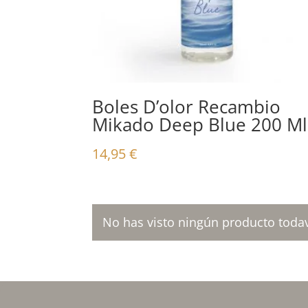
Boles D’olor Recambio
Mikado Deep Blue 200 Ml
14,95
€
No has visto ningún producto todav