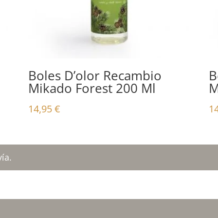
Boles D’olor Recambio
B
Mikado Forest 200 Ml
M
14,95
€
1
ía.