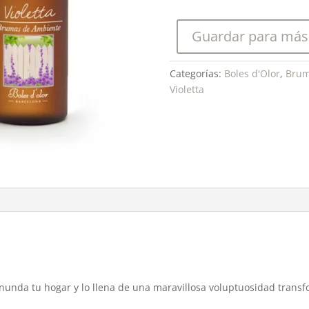
Bruma
Ambients
Guardar para más
50
ml.
cantidad
Categorías:
Boles d'Olor
,
Brum
Violetta
s inunda tu hogar y lo llena de una maravillosa voluptuosidad tran