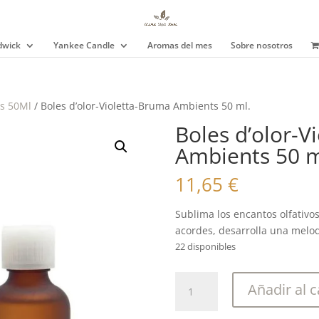
wick
Yankee Candle
Aromas del mes
Sobre nosotros
s 50Ml
/ Boles d’olor-Violetta-Bruma Ambients 50 ml.
Boles d’olor-V
Ambients 50 m
11,65
€
Sublima los encantos olfativos
acordes, desarrolla una melodí
22 disponibles
Boles
Añadir al c
d'olor-
Violetta-