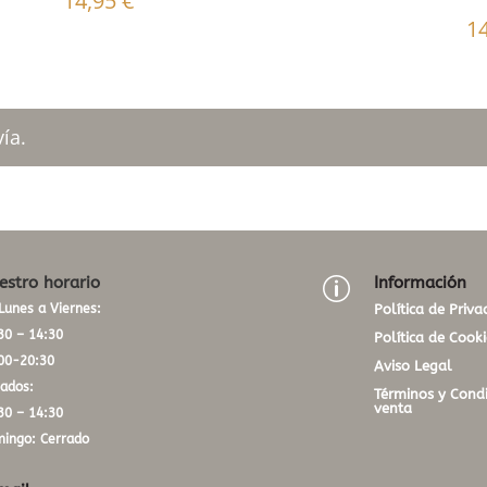
14,95
€
1
ía.
estro horario
Información
p
Lunes a Viernes:
Política de Priva
30 – 14:30
Política de Cooki
00-20:30
Aviso Legal
ados:
Términos y Condi
venta
30 – 14:30
ingo: Cerrado