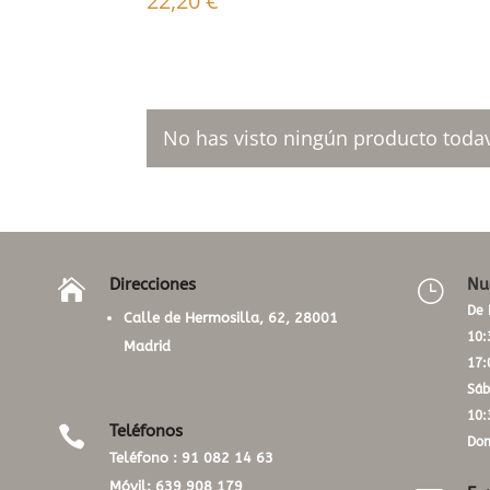
22,20
€
No has visto ningún producto todav
Direcciones
Nu

}
De 
Calle de Hermosilla, 62, 28001
10:
Madrid
17:
Sáb
10:
Teléfonos

Dom
Teléfono :
91 082 14 63
Móvil:
639 908 179