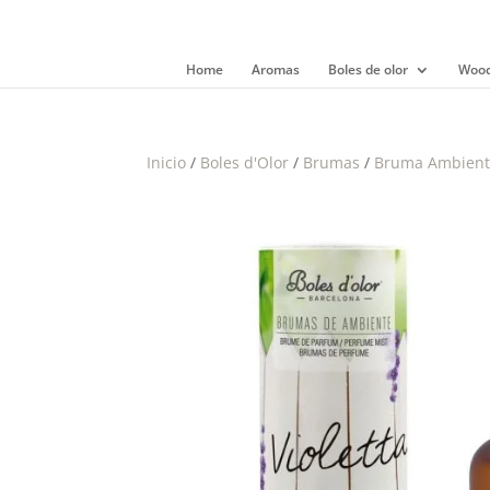
Home
Aromas
Boles de olor
Wood
Inicio
/
Boles d'Olor
/
Brumas
/
Bruma Ambient