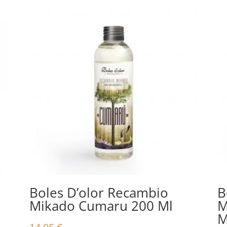
Boles D’olor Recambio
B
Mikado Cumaru 200 Ml
M
M