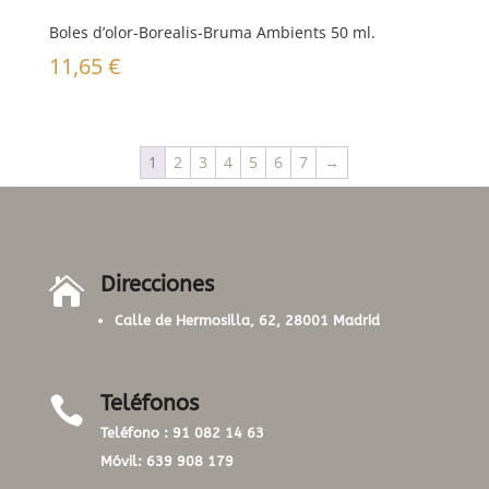
Boles d’olor-Borealis-Bruma Ambients 50 ml.
11,65
€
1
2
3
4
5
6
7
→
Direcciones

Calle de Hermosilla, 62, 28001 Madrid
Teléfonos

Teléfono :
91 082 14 63
Móvil:
639 908 179