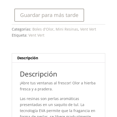
Vert-
Mini
Guardar para más tarde
Resina
Perfumada
cantidad
Categorías:
Boles d'Olor
,
Mini Resinas
,
Vent Vert
Etiqueta:
Vent Vert
Descripción
Descripción
¡Abre tus ventanas al frescor! Olor a hierba
fresca y a pradera.
Las resinas son perlas aromáticas
presentadas en un saquito de tul. La
tecnología EVA permite que la fragancia en
forma de perlas, se libere gradualmente