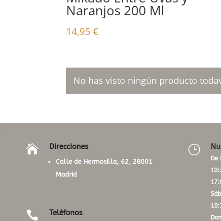
Naranjos 200 Ml
14,95
€
No has visto ningún producto todav
Direcciones
Nu

}
De 
Calle de Hermosilla, 62, 28001
10:
Madrid
17:
Sáb
10:
Teléfonos

Dom