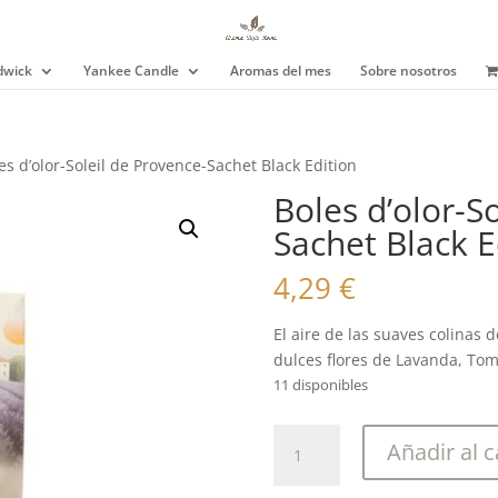
wick
Yankee Candle
Aromas del mes
Sobre nosotros
es d’olor-Soleil de Provence-Sachet Black Edition
Boles d’olor-S
Sachet Black E
4,29
€
El aire de las suaves colinas 
dulces flores de Lavanda, Tomi
11 disponibles
Boles
Añadir al c
d'olor-
Soleil