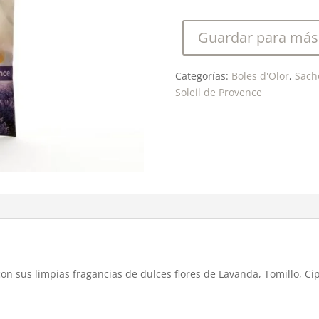
de
Provence-
Guardar para más
Sachet
Black
Edition
Categorías:
Boles d'Olor
,
Sache
cantidad
Soleil de Provence
con sus limpias fragancias de dulces flores de Lavanda, Tomillo, Ci