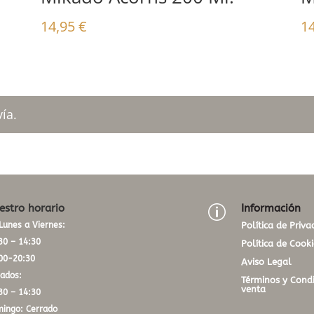
14,95
€
1
ía.
estro horario
Información
p
Lunes a Viernes:
Política de Priva
30 – 14:30
Política de Cooki
00-20:30
Aviso Legal
ados:
Términos y Condi
venta
30 – 14:30
ingo: Cerrado