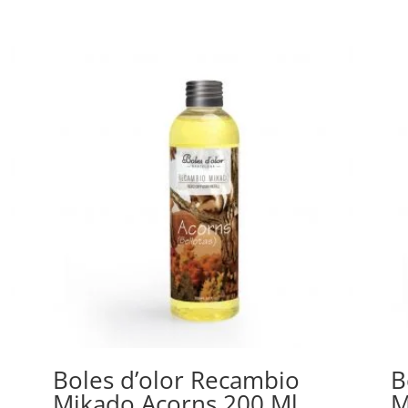
Boles d’olor Recambio
B
Mikado Acorns 200 Ml.
M