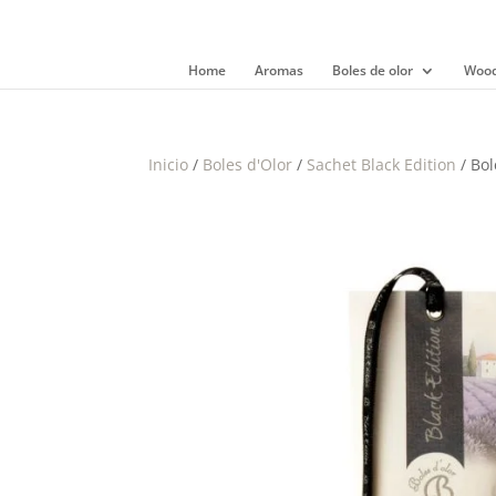
Home
Aromas
Boles de olor
Wood
Inicio
/
Boles d'Olor
/
Sachet Black Edition
/ Bol