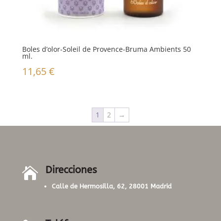
Boles d’olor-Soleil de Provence-Bruma Ambients 50
ml.
11,65
€
1
2
→
Direcciones

Calle de Hermosilla, 62, 28001 Madrid