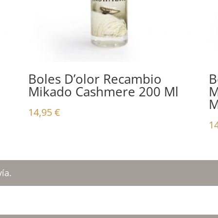
Boles D’olor Recambio
B
Mikado Cashmere 200 Ml
M
M
14,95
€
1
ía.