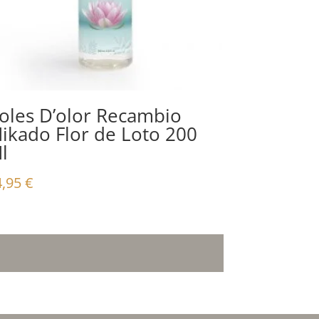
oles D’olor Recambio
ikado Flor de Loto 200
l
4,95
€