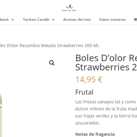
wick
Yankee Candle
Aromas del mes
Sobre nosotros
les D’olor Recambio Mikado Strawberries 200 Ml.
Boles D’olor 
Strawberries 2
14,95
€
Frutal
Las Fresas salvajes tal y como
dulzor infinito de la fruta ma
sus hojas verdes y la tierra 
azucarados.
Notas de fragancia