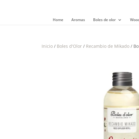
Home
Aromas
Boles de olor
Wood
Inicio
/
Boles d'Olor
/
Recambio de Mikado
/ Bo