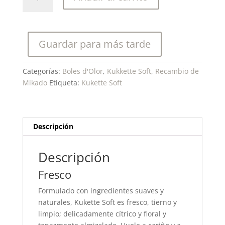
D'olor
Recambio
Mikado
Kukette
Guardar para más tarde
Soft
200Ml.
cantidad
Categorías:
Boles d'Olor
,
Kukkette Soft
,
Recambio de
Mikado
Etiqueta:
Kukette Soft
Descripción
Descripción
Fresco
Formulado con ingredientes suaves y
naturales, Kukette Soft es fresco, tierno y
limpio; delicadamente cítrico y floral y