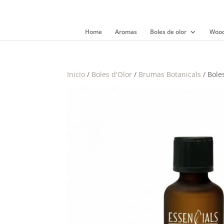
Home
Aromas
Boles de olor
Wood
Inicio
/
Boles d'Olor
/
Brumas Botanicals
/ Bole