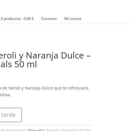
0 productos
0,00 €
Contacto
Mi cuenta
eroli y Naranja Dulce –
als 50 ml
 de Neroli y Naranja Dulce que te refrescará,
itiva.
 tarde
as Botanicals
Etiqueta:
Neroli y Naranja Dulce