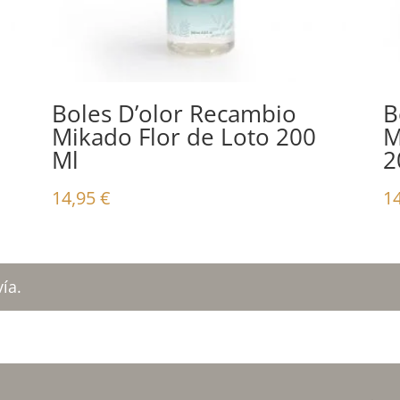
Boles D’olor Recambio
B
Mikado Flor de Loto 200
M
Ml
2
14,95
€
1
ía.