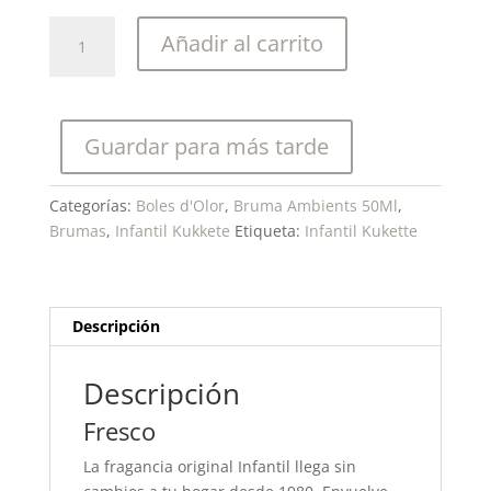
Boles
Añadir al carrito
d'olor-
Infantil
Kukette-
Bruma
Guardar para más tarde
Ambients
50
ml.
Categorías:
Boles d'Olor
,
Bruma Ambients 50Ml
,
cantidad
Brumas
,
Infantil Kukkete
Etiqueta:
Infantil Kukette
Descripción
Descripción
Fresco
La fragancia original Infantil llega sin