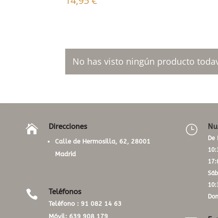
14,95
€
No has visto ningún producto todav
Direcciones
Nu

}
De 
Calle de Hermosilla, 62, 28001
10:
Madrid
17:
Sáb
10:
Teléfonos

Dom
Teléfono :
91 082 14 63
Móvil:
639 908 179