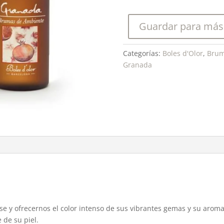
Bruma
Ambients
Guardar para más
50
ml.
cantidad
Categorías:
Boles d'Olor
,
Brum
Granada
rirse y ofrecernos el color intenso de sus vibrantes gemas y su aro
 de su piel.