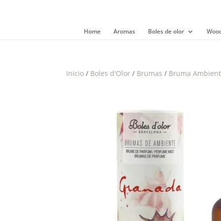
Home
Aromas
Boles de olor
Wood
Inicio
/
Boles d'Olor
/
Brumas
/
Bruma Ambient