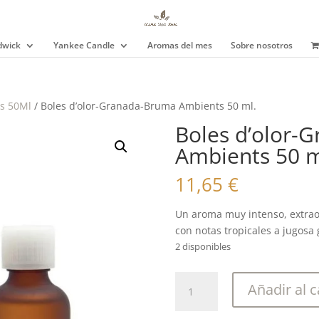
wick
Yankee Candle
Aromas del mes
Sobre nosotros
s 50Ml
/ Boles d’olor-Granada-Bruma Ambients 50 ml.
Boles d’olor-
Ambients 50 m
11,65
€
Un aroma muy intenso, extrao
con notas tropicales a jugosa
2 disponibles
Boles
Añadir al c
d'olor-
Granada-