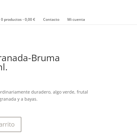
0 productos
0,00 €
Contacto
Mi cuenta
Granada-Bruma
l.
rdinariamente duradero, algo verde, frutal
 granada y a bayas.
arrito