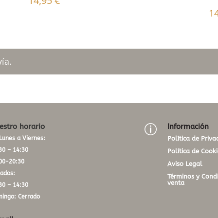
14,95
€
1
ía.
estro horario
Información
p
Lunes a Viernes:
Política de Priva
30 – 14:30
Política de Cooki
00-20:30
Aviso Legal
ados:
Términos y Condi
venta
30 – 14:30
ingo: Cerrado