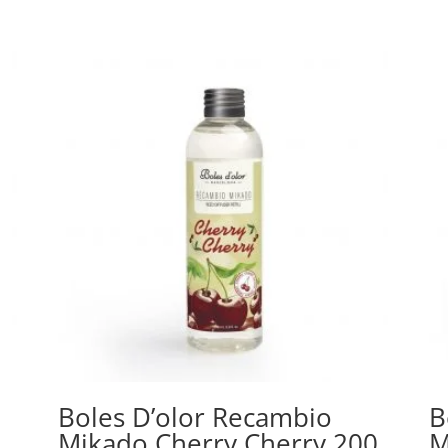
Boles D’olor Recambio
B
Mikado Cherry Cherry 200
M