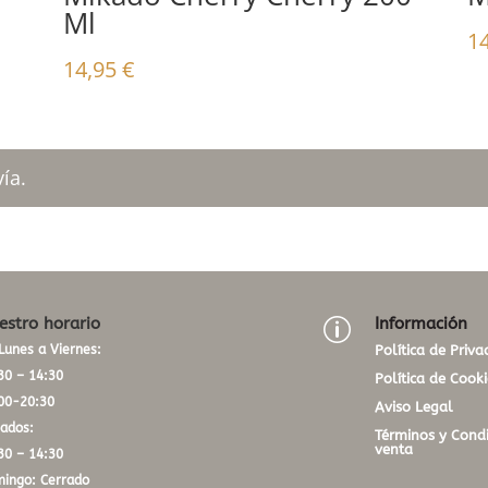
Ml
1
14,95
€
ía.
estro horario
Información
p
Lunes a Viernes:
Política de Priva
30 – 14:30
Política de Cooki
00-20:30
Aviso Legal
ados:
Términos y Condi
venta
30 – 14:30
ingo: Cerrado