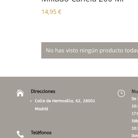
14,95
€
No has visto ningún producto todav
Direcciones
Nu

}
De 
Calle de Hermosilla, 62, 28001
10:
Madrid
17:
Sáb
10:
Teléfonos

Dom