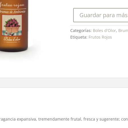
Rojos-
Bruma
Guardar para más
Ambients
50
ml.
Categorías:
Boles d'Olor
,
Brum
cantidad
Etiqueta:
Frutos Rojos
fragancia expansiva, tremendamente frutal, fresca y sugerente; con