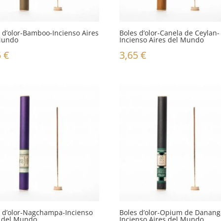
 d’olor-Bamboo-Incienso Aires
Boles d’olor-Canela de Ceylan-
Mundo
Incienso Aires del Mundo
5
€
3,65
€
s d’olor-Nagchampa-Incienso
Boles d’olor-Opium de Danang
s del Mundo
Incienso Aires del Mundo