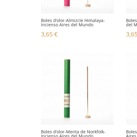
Boles d’olor-Almizcle Himalaya-
Boles
Incienso Aires del Mundo
del 
3,65
€
3,6
Boles d’olor-Menta de Norkfolk-
Bole
Incienso Aires del Mundo
Aire