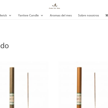
wick
Yankee Candle
Aromas del mes
Sobre nosotros
o
ndo