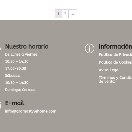
1
2
→
Nuestro horario
Información
}
p
De Lunes a Viernes:
Política de Privac
10:30 – 14:30
Política de Cookie
17:00-20:30
Aviso Legal
Sábados:
Términos y Condic
de venta
10:30 – 14:30
Domingo: Cerrado
E-mail

info@aromastylehome.com