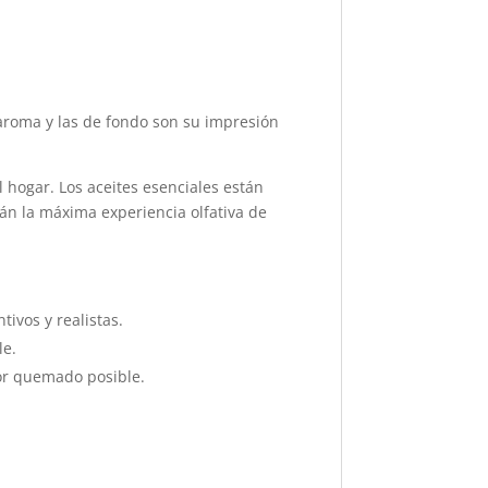
l aroma y las de fondo son su impresión
l hogar. Los aceites esenciales están
án la máxima experiencia olfativa de
ivos y realistas.
le.
jor quemado posible.