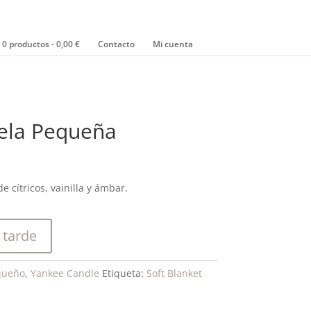
0 productos
0,00 €
Contacto
Mi cuenta
Vela Pequeña
 cítricos, vainilla y ámbar.
 tarde
queño
,
Yankee Candle
Etiqueta:
Soft Blanket