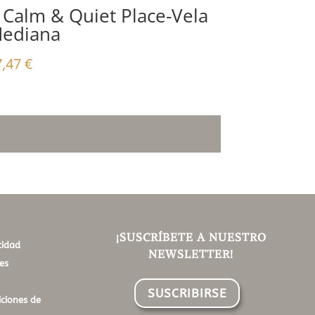
 Calm & Quiet Place-Vela
ediana
7,47
€
¡SUSCRÍBETE A NUESTRO
cidad
NEWSLETTER!
es
SUSCRIBIRSE
ciones de