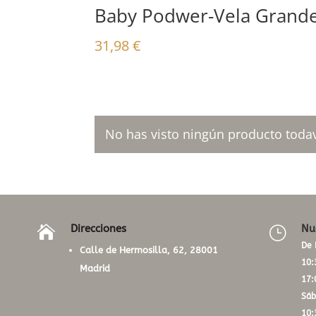
Baby Podwer-Vela Grand
31,98
€
No has visto ningún producto todav
Direcciones
Nu

}
De 
Calle de Hermosilla, 62, 28001
10:
Madrid
17:
Sáb
10: