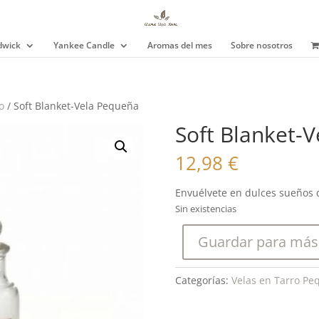
wick
Yankee Candle
Aromas del mes
Sobre nosotros
o
/ Soft Blanket-Vela Pequeña
Soft Blanket-
12,98
€
Envuélvete en dulces sueños de
Sin existencias
Guardar para más
Categorías:
Velas en Tarro Pe