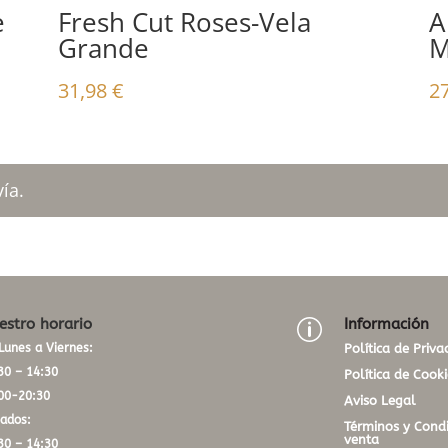
e
Fresh Cut Roses-Vela
A
Grande
M
31,98
€
2
ía.
estro horario
Información
p
Lunes a Viernes:
Política de Priva
30 – 14:30
Política de Cooki
00-20:30
Aviso Legal
ados:
Términos y Condi
venta
30 – 14:30