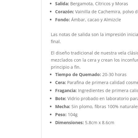
Salida:
Bergamota, Cítricos y Moras
Corazón:
Vainilla de Cachemira, polvo d
Fondo:
Ámbar, cacao y Almizcle
Las notas de salida son la impresión inici
final.
El diseño tradicional de nuestra vela clás
mezclados con la cera y crean los inconf
principio a fin.
Tiempo de Quemado:
20-30 horas
Cera:
Parafina de primera calidad cosm
Fragancia:
Ingredientes de primera cali
Bote:
Vidrio probado en laboratorio para
Mecha:
Sin plomo, fibras 100% natural
Peso:
104g
Dimensiones:
5.8cm x 8.6cm