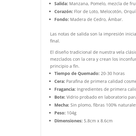
Salida:
Manzana, Pomelo, mezcla de frut
Corazón:
Flor de Loto, Melocotón, Orqu
Fondo:
Madera de Cedro, Ámbar.
Las notas de salida son la impresión inici
final.
El diseño tradicional de nuestra vela clás
mezclados con la cera y crean los inconf
principio a fin.
Tiempo de Quemado:
20-30 horas
Cera:
Parafina de primera calidad cosm
Fragancia:
Ingredientes de primera cali
Bote:
Vidrio probado en laboratorio para
Mecha:
Sin plomo, fibras 100% natural
Peso:
104g
Dimensiones:
5.8cm x 8.6cm