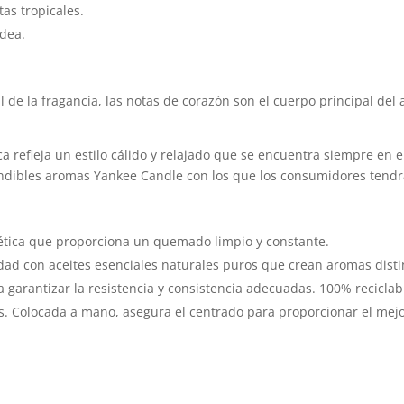
as tropicales.
ídea.
al de la fragancia, las notas de corazón son el cuerpo principal de
ica refleja un estilo cálido y relajado que se encuentra siempre en e
undibles aromas Yankee Candle con los que los consumidores tendr
ética que proporciona un quemado limpio y constante.
dad con aceites esenciales naturales puros que crean aromas distint
 garantizar la resistencia y consistencia adecuadas. 100% reciclab
es. Colocada a mano, asegura el centrado para proporcionar el me