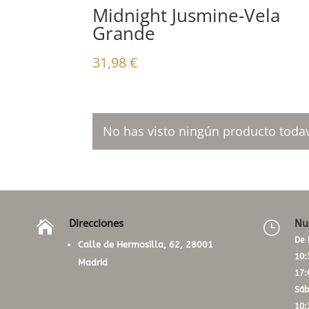
Midnight Jusmine-Vela
Grande
31,98
€
No has visto ningún producto todav
Direcciones
Nu

}
De 
Calle de Hermosilla, 62, 28001
10:
Madrid
17:
Sáb
10: