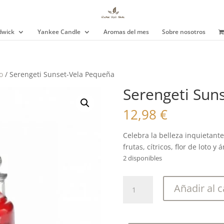
wick
Yankee Candle
Aromas del mes
Sobre nosotros
o
/ Serengeti Sunset-Vela Pequeña
Serengeti Sun
12,98
€
Celebra la belleza inquietante
frutas, cítricos, flor de loto y
2 disponibles
Serengeti
Añadir al c
Sunset-
Vela
Pequeña