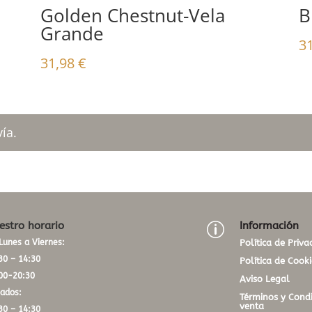
Golden Chestnut-Vela
B
Grande
3
31,98
€
ía.
estro horario
Información
p
Lunes a Viernes:
Política de Priva
30 – 14:30
Política de Cooki
00-20:30
Aviso Legal
ados:
Términos y Condi
venta
30 – 14:30