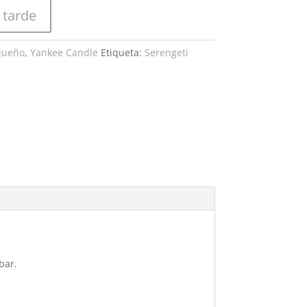
 tarde
queño
,
Yankee Candle
Etiqueta:
Serengeti
bar.