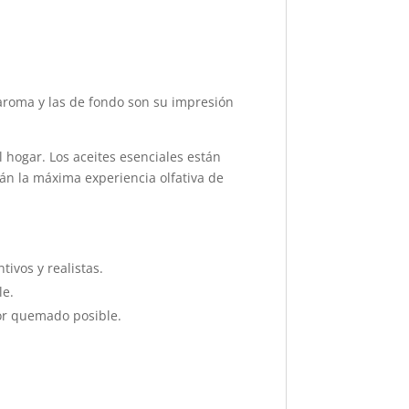
l aroma y las de fondo son su impresión
l hogar. Los aceites esenciales están
án la máxima experiencia olfativa de
ivos y realistas.
le.
jor quemado posible.