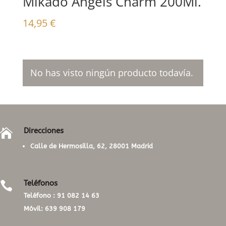
Mikado Angels Charm 200Ml.
14,95
€
No has visto ningún producto todavía.
Direcciones

Calle de Hermosilla, 62, 28001 Madrid
Teléfonos

Teléfono :
91 082 14 63
Móvil:
639 908 179