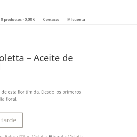
0 productos
0,00 €
Contacto
Mi cuenta
oletta – Aceite de
l
 de esta flor tímida. Desde los primeros
a floral.
 tarde
me
,
Boles d'Olor
,
Violetta
Etiqueta:
Violetta