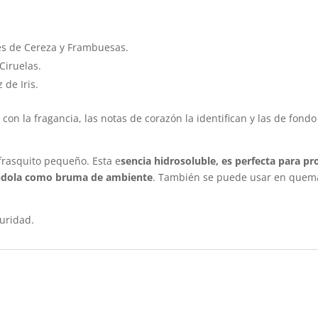
es de Cereza y Frambuesas.
Ciruelas.
z de Iris.
 con la fragancia, las notas de corazón la identifican y las de fond
frasquito pequeño. Esta e
sencia hidrosoluble, es perfecta para p
ándola como bruma de ambiente
. También se puede usar en quem
uridad.