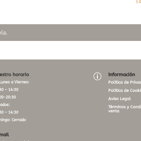
1
ía.
estro horario
Información
p
Lunes a Viernes:
Política de Priva
30 – 14:30
Política de Cooki
00-20:30
Aviso Legal
ados:
Términos y Condi
venta
30 – 14:30
ingo: Cerrado
mail