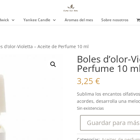
wick
Yankee Candle
Aromas del mes
Sobre nosotros
es d’olor-Violetta – Aceite de Perfume 10 ml
Boles d’olor-Vi
Perfume 10 m
3,25
€
Sublima los encantos olfativos
acordes, desarrolla una melodí
Sin existencias
Guardar para más
Categorías:
Aceites de perfu