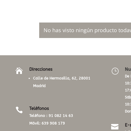
No has visto ningún producto todav
Direcciones
Nu

}
De 
Calle de Hermosilla, 62, 28001
10:
Madrid
17:
Sáb
10:
Teléfonos

Dom
Teléfono :
91 082 14 63
Móvil:
639 908 179
E-
