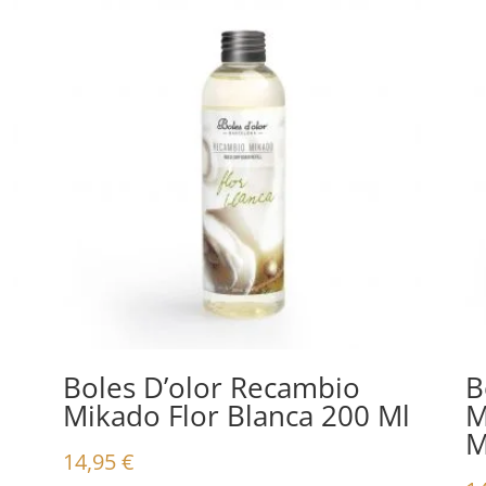
Boles D’olor Recambio
B
Mikado Flor Blanca 200 Ml
M
M
14,95
€