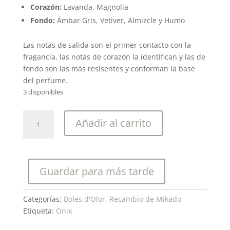
Corazón:
Lavanda, Magnolia
Fondo:
Ámbar Gris, Vetiver, Almizcle y Humo
Las notas de salida son el primer contacto con la
fragancia, las notas de corazón la identifican y las de
fondo son las más resisentes y conforman la base
del perfume.
3 disponibles
Boles
Añadir al carrito
D'olor
Recambio
Mikado
Onix
Guardar para más tarde
200
Ml.
cantidad
Categorías:
Boles d'Olor
,
Recambio de Mikado
Etiqueta:
Onix