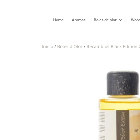
Home
Aromas
Boles de olor
Wood
Inicio
/
Boles d'Olor
/
Recambios Black Edition