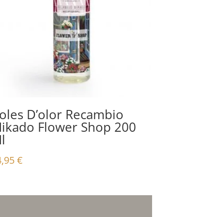
oles D’olor Recambio
ikado Flower Shop 200
l
4,95
€