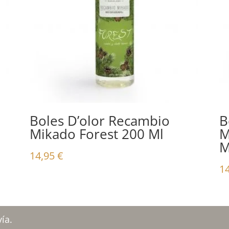
Boles D’olor Recambio
B
Mikado Forest 200 Ml
M
M
14,95
€
1
ía.