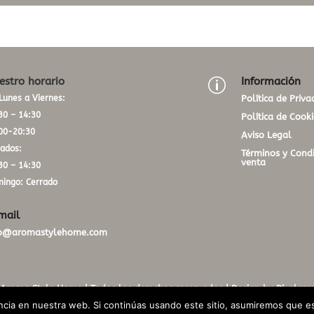
estro horario
Información
p
Lunes a Viernes:
Política de Priva
30 – 14:30
Política de Cooki
00-20:30
Aviso Legal
ados:
Términos y Condi
venta
30 – 14:30
ingo: Cerrado
mail
fo@aromastylehome.com
Aroma Style Home | Todos los derechos reservados |
Design by Pixelgro
cia en nuestra web. Si continúas usando este sitio, asumiremos que es