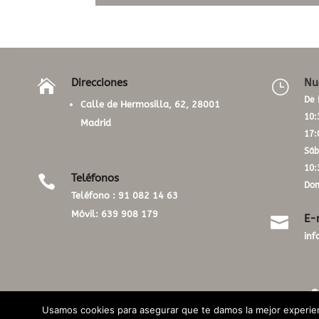
Direcciones
Nu

}
De 
Calle de Hermosilla, 62, 28001
10:
Madrid
17:
Sáb
10:
Teléfonos

Dom
Teléfono :
91 082 14 63
Móvil:
639 908 179
E-

in
©
Usamos cookies para asegurar que te damos la mejor experien