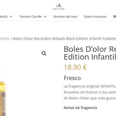
wick
Yankee Candle
Aromas del mes
Sobre nosotros
 200ml
/ Boles D’olor Recambio Mikado Black Edition Infantil Kukett
Boles D’olor 
Edition Infant
18,90
€
Fresco
La fragancia original INFANTI
Envuelve de frescor a tus sere
de Boles d’olor que más gusta 
Notas de fragancia