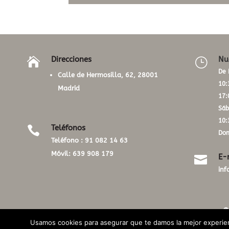
Direcciones
Nu

}
De 
Calle de Hermosilla, 62, 28001
10:
Madrid
17:
Sáb
10:
Teléfonos

Dom
Teléfono :
91 082 14 63
Móvil:
639 908 179
E-

in
©
Usamos cookies para asegurar que te damos la mejor experien