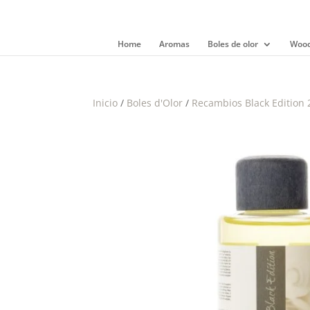
Home
Aromas
Boles de olor
Wood
Inicio
/
Boles d'Olor
/
Recambios Black Edition