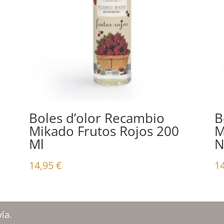
Boles d’olor Recambio
B
Mikado Frutos Rojos 200
M
Ml
N
14,95
€
1
ía.