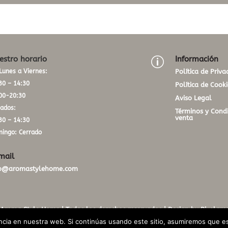
estro horario
Información
p
Lunes a Viernes:
Política de Priva
30 – 14:30
Política de Cooki
00-20:30
Aviso Legal
ados:
Términos y Condi
venta
30 – 14:30
ingo: Cerrado
mail
fo@aromastylehome.com
Aroma Style Home | Todos los derechos reservados |
Design by Pixelgro
cia en nuestra web. Si continúas usando este sitio, asumiremos que es