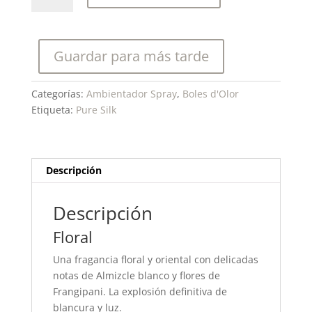
Pure
Silk-
Ambientador
Guardar para más tarde
en
spray.
cantidad
Categorías:
Ambientador Spray
,
Boles d'Olor
Etiqueta:
Pure Silk
Descripción
Descripción
Floral
Una fragancia floral y oriental con delicadas
notas de Almizcle blanco y flores de
Frangipani. La explosión definitiva de
blancura y luz.