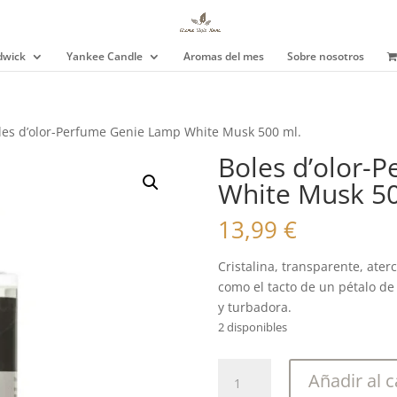
wick
Yankee Candle
Aromas del mes
Sobre nosotros
les d’olor-Perfume Genie Lamp White Musk 500 ml.
Boles d’olor-
White Musk 50
13,99
€
Cristalina, transparente, ate
como el tacto de un pétalo de 
y turbadora.
2 disponibles
Boles
Añadir al c
d'olor-