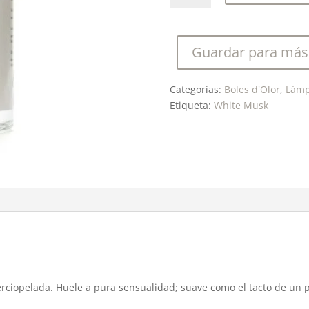
Perfume
Genie
Lamp
Guardar para más
White
Musk
500
Categorías:
Boles d'Olor
,
Lámp
ml.
Etiqueta:
White Musk
cantidad
erciopelada. Huele a pura sensualidad; suave como el tacto de un pé