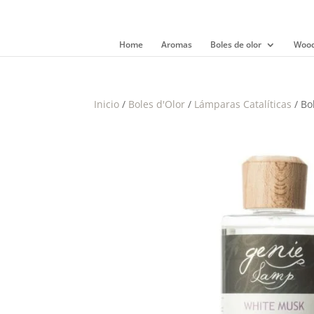
Home
Aromas
Boles de olor
Wood
Inicio
/
Boles d'Olor
/
Lámparas Catalíticas
/ Bo