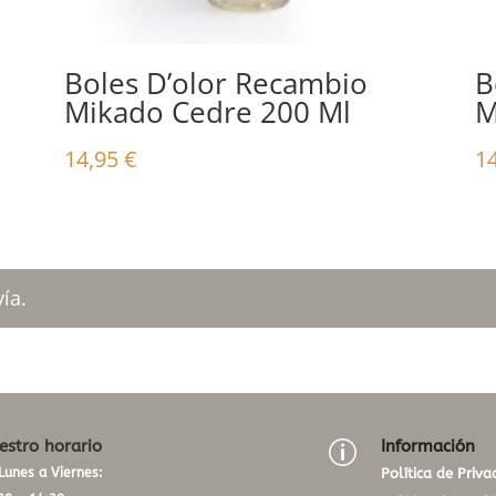
Boles D’olor Recambio
B
Mikado Cedre 200 Ml
M
14,95
€
1
ía.
estro horario
Información
p
Lunes a Viernes:
Política de Priva