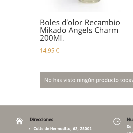
Boles d’olor Recambio
Mikado Angels Charm
200Ml.
14,95
€
No has visto ningún producto todav
Direcciones
Nu

}
De 
Calle de Hermosilla, 62, 28001