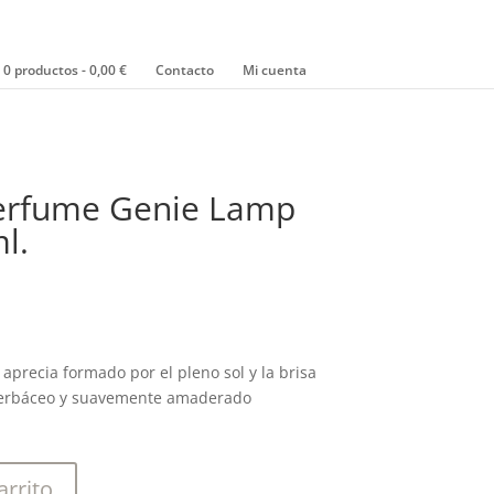
0 productos
0,00 €
Contacto
Mi cuenta
Perfume Genie Lamp
l.
aprecia formado por el pleno sol y la brisa
, herbáceo y suavemente amaderado
arrito