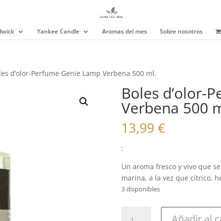
wick
Yankee Candle
Aromas del mes
Sobre nosotros
les d’olor-Perfume Genie Lamp Verbena 500 ml.
Boles d’olor-
Verbena 500 m
13,99
€
:
Un aroma fresco y vivo que se 
marina, a la vez que cítrico
3 disponibles
Boles
Añadir al c