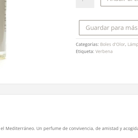
d'olor-
Perfume
Genie
Lamp
Guardar para más
Verbena
500
ml.
Categorías:
Boles d'Olor
,
Lámp
cantidad
Etiqueta:
Verbena
 el Mediterráneo. Un perfume de convivencia, de amistad y acogid