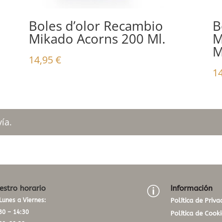
Boles d’olor Recambio
B
Mikado Acorns 200 Ml.
M
M
14,95
€
1
ía.
estro horario
Información
p
Lunes a Viernes:
Política de Priva
30 – 14:30
Política de Cooki