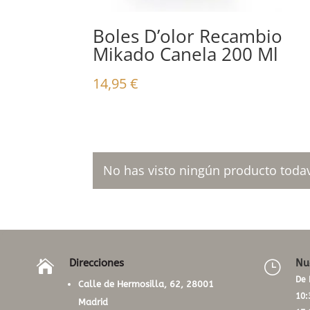
Boles D’olor Recambio
Mikado Canela 200 Ml
14,95
€
No has visto ningún producto todav
Direcciones
Nu

}
De 
Calle de Hermosilla, 62, 28001
10:
Madrid