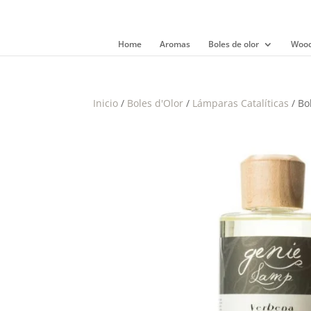
Home
Aromas
Boles de olor
Wood
Inicio
/
Boles d'Olor
/
Lámparas Catalíticas
/ Bo