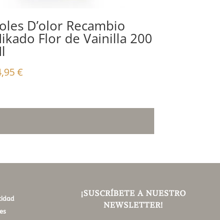
oles D’olor Recambio
ikado Flor de Vainilla 200
l
4,95
€
¡SUSCRÍBETE A NUESTRO
cidad
NEWSLETTER!
es