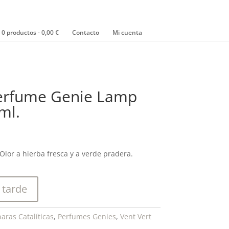
0 productos
0,00 €
Contacto
Mi cuenta
Perfume Genie Lamp
ml.
 Olor a hierba fresca y a verde pradera.
 tarde
aras Catalíticas
,
Perfumes Genies
,
Vent Vert