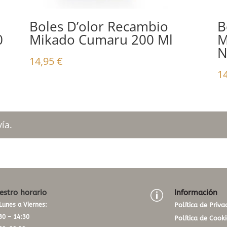
Boles D’olor Recambio
B
0
Mikado Cumaru 200 Ml
M
N
14,95
€
1
ía.
estro horario
Información
p
Lunes a Viernes:
Política de Priva
30 – 14:30
Política de Cooki