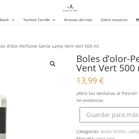
wick
Yankee Candle
Aromas del mes
Sobre nosotros
les d’olor-Perfume Genie Lamp Vent Vert 500 ml.
Boles d’olor-
Vent Vert 500 
13,99
€
¡Abre tus ventanas al frescor!
Sin existencias
Guardar para más
Categorías:
Boles d'Olor
,
Lámp
Etiqueta:
Vent Vert