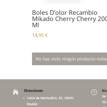
Boles D’olor Recambio
Mikado Cherry Cherry 20
Ml
14,95
€
No has visto ningún producto todav
Direcciones
Nu

}
De 
Calle de Hermosilla, 62, 28001
10:
Madrid