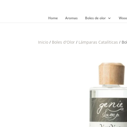
Home
Aromas
Boles de olor
Wood
Inicio
/
Boles d'Olor
/
Lámparas Catalíticas
/ Bo