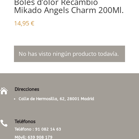
Boles d’olor Recambio
Mikado Angels Charm 200Ml.
14,95
€
No has visto ningún producto todavía.
Direcciones

Calle de Hermosilla, 62, 28001 Madrid
Teléfonos

Teléfono :
91 082 14 63
Móvil:
639 908 179