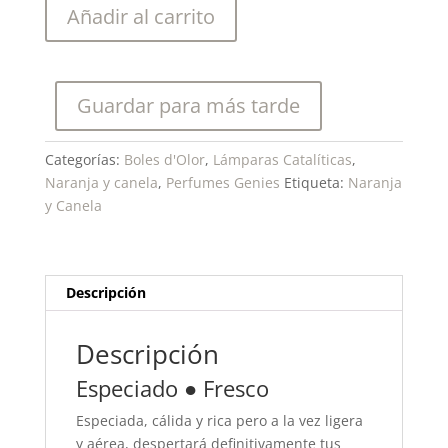
Boles
Añadir al carrito
d'olor-
Perfume
Genie
Lamp
Guardar para más tarde
Naranja
y
Categorías:
Boles d'Olor
,
Lámparas Catalíticas
,
Canela
Naranja y canela
,
Perfumes Genies
Etiqueta:
Naranja
500
y Canela
ml.
cantidad
Descripción
Descripción
Especiado ● Fresco
Especiada, cálida y rica pero a la vez ligera
y aérea, despertará definitivamente tus