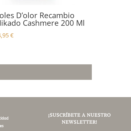
oles D’olor Recambio
ikado Cashmere 200 Ml
4,95
€
¡SUSCRÍBETE A NUESTRO
cidad
NEWSLETTER!
es