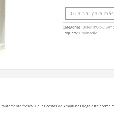
Genie
Lamp
Guardar para más
Limoncello
500
ml.
Categorías:
Boles d'Olor
,
Lámp
cantidad
Etiqueta:
Limoncello
excitantemente fresca. De las costas de Amalfi nos llega este aroma