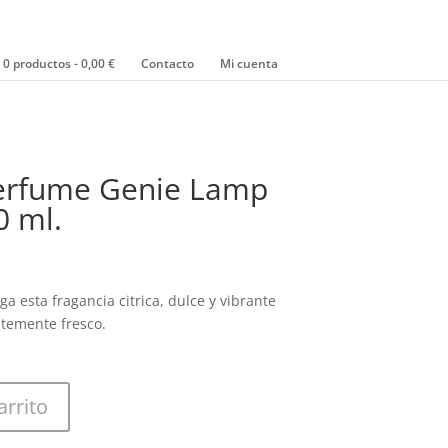
0 productos
0,00 €
Contacto
Mi cuenta
Perfume Genie Lamp
0 ml.
ga esta fragancia citrica, dulce y vibrante
ntemente fresco.
arrito