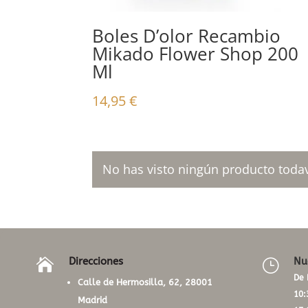
Boles D’olor Recambio
Mikado Flower Shop 200
Ml
14,95
€
No has visto ningún producto todav
Direcciones
Nu

}
De 
Calle de Hermosilla, 62, 28001
10:
Madrid