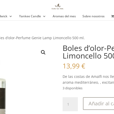
wick
Yankee Candle
Aromas del mes
Sobre nosotros
les d’olor-Perfume Genie Lamp Limoncello 500 ml.
Boles d’olor-
Limoncello 50
13,99
€
De las costas de Amalfi nos lle
aroma mediterráneo, , excita
3 disponibles
Boles
Añadir al c
d'olor-
Perfume