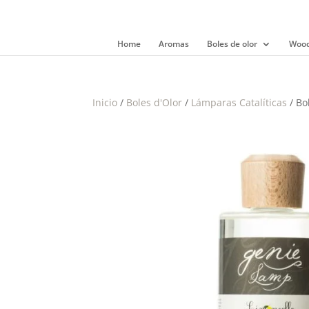
Home
Aromas
Boles de olor
Wood
Inicio
/
Boles d'Olor
/
Lámparas Catalíticas
/ Bo