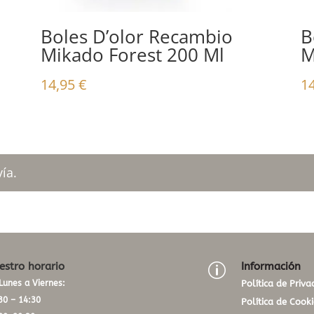
Boles D’olor Recambio
B
Mikado Forest 200 Ml
M
14,95
€
1
ía.
estro horario
Información
p
Lunes a Viernes:
Política de Priva
30 – 14:30
Política de Cooki