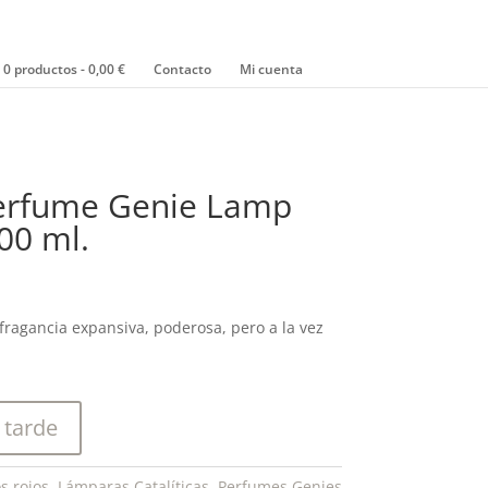
0 productos
0,00 €
Contacto
Mi cuenta
Perfume Genie Lamp
00 ml.
fragancia expansiva, poderosa, pero a la vez
 tarde
s rojos
,
Lámparas Catalíticas
,
Perfumes Genies