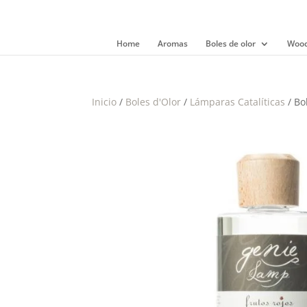
Home
Aromas
Boles de olor
Wood
Inicio
/
Boles d'Olor
/
Lámparas Catalíticas
/ Bo