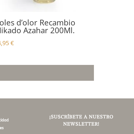
oles d’olor Recambio
ikado Azahar 200Ml.
4,95
€
¡SUSCRÍBETE A NUESTRO
cidad
NEWSLETTER!
es