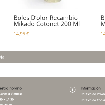
Boles D’olor Recambio
B
Mikado Cotonet 200 Ml
M
14,95
€
1
ía.
estro horario
Información
p
Lunes a Viernes:
Política de Priva
30 – 14:30
Política de Cooki