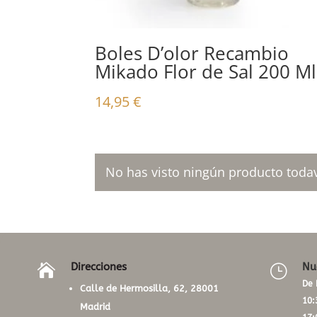
Boles D’olor Recambio
Mikado Flor de Sal 200 Ml
14,95
€
No has visto ningún producto todav
Direcciones
Nu

}
De 
Calle de Hermosilla, 62, 28001
10:
Madrid