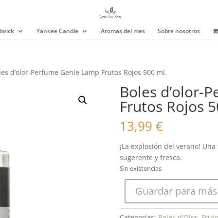
wick
Yankee Candle
Aromas del mes
Sobre nosotros
les d’olor-Perfume Genie Lamp Frutos Rojos 500 ml.
Boles d’olor-
Frutos Rojos 5
13,99
€
¡La explosión del verano! Una 
sugerente y fresca.
Sin existencias
Guardar para más
Categorías:
Boles d'Olor
,
Fruto