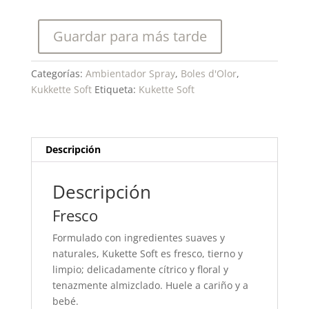
Soft-
Ambientador
Guardar para más tarde
en
spray.
Categorías:
Ambientador Spray
,
Boles d'Olor
,
cantidad
Kukkette Soft
Etiqueta:
Kukette Soft
Descripción
Descripción
Fresco
Formulado con ingredientes suaves y
naturales, Kukette Soft es fresco, tierno y
limpio; delicadamente cítrico y floral y
tenazmente almizclado. Huele a cariño y a
bebé.