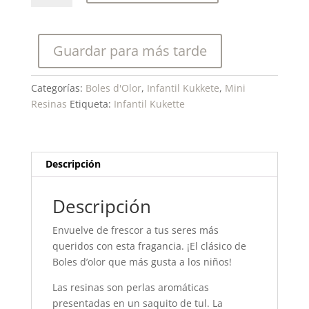
Infantil
Kukette-
Mini
Guardar para más tarde
Resina
Perfumada
cantidad
Categorías:
Boles d'Olor
,
Infantil Kukkete
,
Mini
Resinas
Etiqueta:
Infantil Kukette
Descripción
Descripción
Envuelve de frescor a tus seres más
queridos con esta fragancia. ¡El clásico de
Boles d’olor que más gusta a los niños!
Las resinas son perlas aromáticas
presentadas en un saquito de tul. La