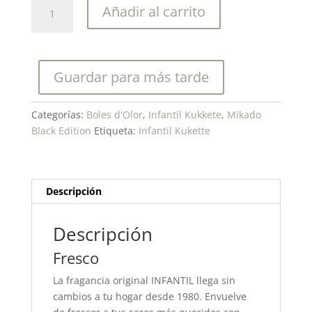
Boles
Añadir al carrito
d'olor-
Infantil
Kukette-
Mikado
Guardar para más tarde
Black
Edition
125
Categorías:
Boles d'Olor
,
Infantil Kukkete
,
Mikado
ml
Black Edition
Etiqueta:
Infantil Kukette
cantidad
Descripción
Descripción
Fresco
La fragancia original INFANTIL llega sin
cambios a tu hogar desde 1980. Envuelve