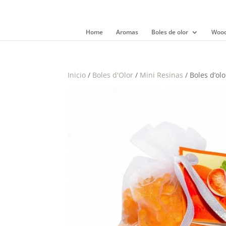
Home
Aromas
Boles de olor
Wood
Inicio
/
Boles d'Olor
/
Mini Resinas
/ Boles d’o