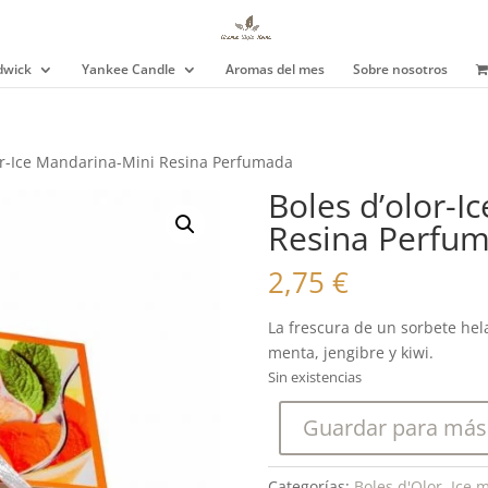
wick
Yankee Candle
Aromas del mes
Sobre nosotros
lor-Ice Mandarina-Mini Resina Perfumada
Boles d’olor-I
Resina Perfu
2,75
€
La frescura de un sorbete he
menta, jengibre y kiwi.
Sin existencias
Guardar para más
Categorías:
Boles d'Olor
,
Ice 