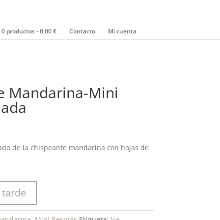
0 productos
0,00 €
Contacto
Mi cuenta
ce Mandarina-Mini
mada
lado de la chispeante mandarina con hojas de
 tarde
mandarina
,
Mini Resinas
Etiqueta:
Ice