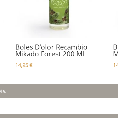
Boles D’olor Recambio
B
Mikado Forest 200 Ml
M
14,95
€
1
ía.