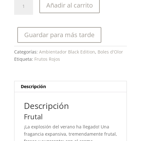
Boles
Añadir al carrito
d'olor-
Frutos
Rojos-
Spray
Guardar para más tarde
Black
Edition
100
Categorías:
Ambientador Black Edition
,
Boles d'Olor
ml.
Etiqueta:
Frutos Rojos
cantidad
Descripción
Descripción
Frutal
¡La explosión del verano ha llegado! Una
fragancia expansiva, tremendamente frutal,