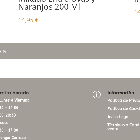
Naranjos 200 Ml
1
14,95
€
ía.
estro horario
Información
p
Lunes a Viernes:
Política de Priva
30 – 14:30
Política de Cooki
00-20:30
Aviso Legal
ados:
Términos y Condi
venta
30 – 14:30
ingo: Cerrado