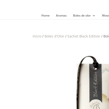
Home
Aromas
Boles de olor
Wood
Inicio
/
Boles d'Olor
/
Sachet Black Edition
/ Bol