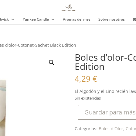
wick
Yankee Candle
Aromas del mes
Sobre nosotros
es d’olor-Cotonet-Sachet Black Edition
Boles d’olor-C
Edition
4,29
€
El Algodón y el Lino recién la
Sin existencias
Guardar para más
Categorías:
Boles d'Olor
,
Coto