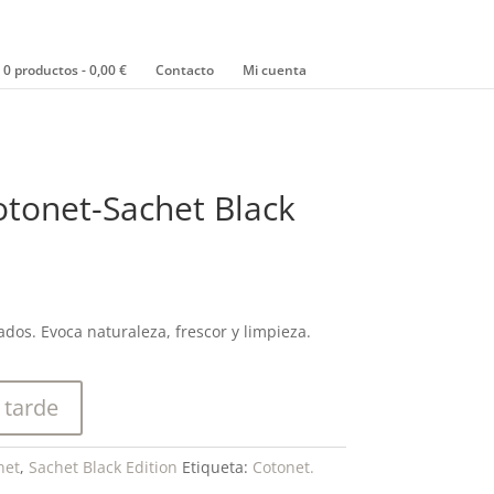
0 productos
0,00 €
Contacto
Mi cuenta
otonet-Sachet Black
vados. Evoca naturaleza, frescor y limpieza.
 tarde
net
,
Sachet Black Edition
Etiqueta:
Cotonet.