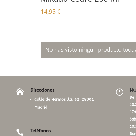
14,95
€
No has visto ningún producto todav
Direcciones
Nu

}
De 
Calle de Hermosilla, 62, 28001
10:
Madrid
17:
Sáb
10:
Teléfonos

Dom