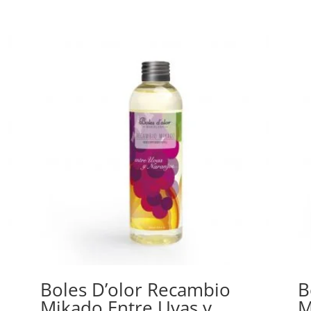
Boles D’olor Recambio
B
Mikado Entre Uvas y
M