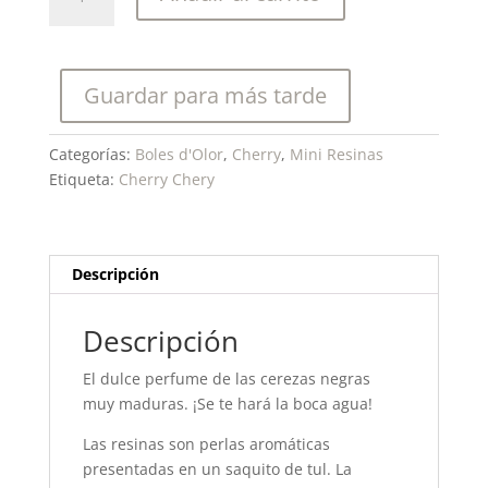
d'olor-
Cherry
Cherry-
Mini
Guardar para más tarde
Resina
Perfumada
cantidad
Categorías:
Boles d'Olor
,
Cherry
,
Mini Resinas
Etiqueta:
Cherry Chery
Descripción
Descripción
El dulce perfume de las cerezas negras
muy maduras. ¡Se te hará la boca agua!
Las resinas son perlas aromáticas
presentadas en un saquito de tul. La