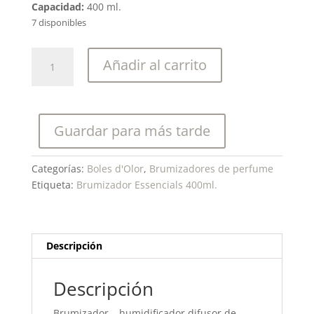
Capacidad:
400 ml.
7 disponibles
Boles
Añadir al carrito
d'olor-
Brumizador
Essencials
400
Guardar para más tarde
Ml.
cantidad
Categorías:
Boles d'Olor
,
Brumizadores de perfume
Etiqueta:
Brumizador Essencials 400ml.
Descripción
Descripción
Brumizador – humidificador difusor de