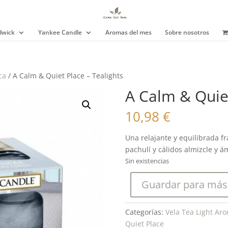
wick
Yankee Candle
Aromas del mes
Sobre nosotros
ca
/ A Calm & Quiet Place – Tealights
A Calm & Quiet
10,98
€
Una relajante y equilibrada f
pachulí y cálidos almizcle y á
Sin existencias
Guardar para más
Categorías:
Vela Tea Light Ar
Quiet Place