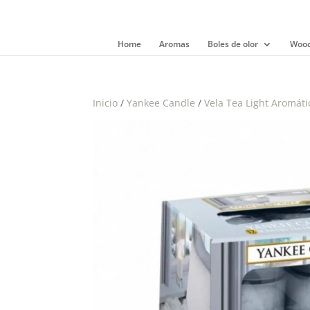
Home
Aromas
Boles de olor
Wood
Inicio
/
Yankee Candle
/
Vela Tea Light Aromáti