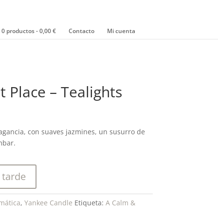
0 productos
0,00 €
Contacto
Mi cuenta
 Place – Tealights
ragancia, con suaves jazmines, un susurro de
mbar.
 tarde
omática
,
Yankee Candle
Etiqueta:
A Calm &