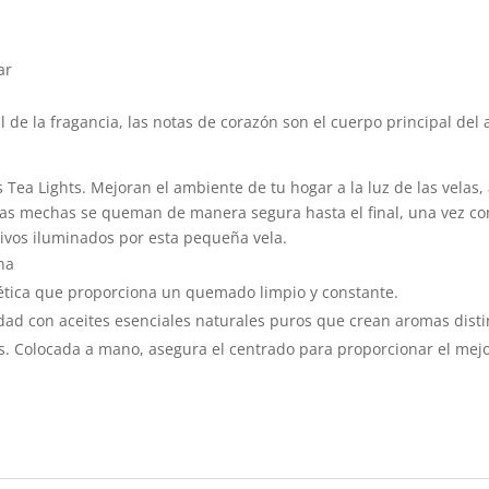
ar
al de la fragancia, las notas de corazón son el cuerpo principal de
Tea Lights. Mejoran el ambiente de tu hogar a la luz de las velas
. Las mechas se queman de manera segura hasta el final, una vez c
tivos iluminados por esta pequeña vela.
na
ética que proporciona un quemado limpio y constante.
dad con aceites esenciales naturales puros que crean aromas distint
es. Colocada a mano, asegura el centrado para proporcionar el me