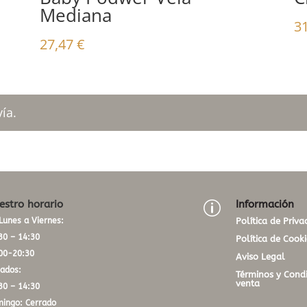
Mediana
3
27,47
€
ía.
estro horario
Información
p
Lunes a Viernes:
Política de Priva
30 – 14:30
Política de Cooki
00-20:30
Aviso Legal
ados:
Términos y Condi
venta
30 – 14:30
ingo: Cerrado