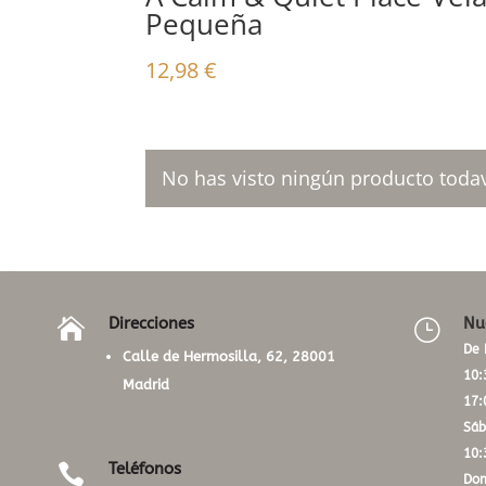
Pequeña
12,98
€
No has visto ningún producto todav
Direcciones
Nu

}
De 
Calle de Hermosilla, 62, 28001
10:
Madrid
17:
Sáb
10:
Teléfonos

Dom