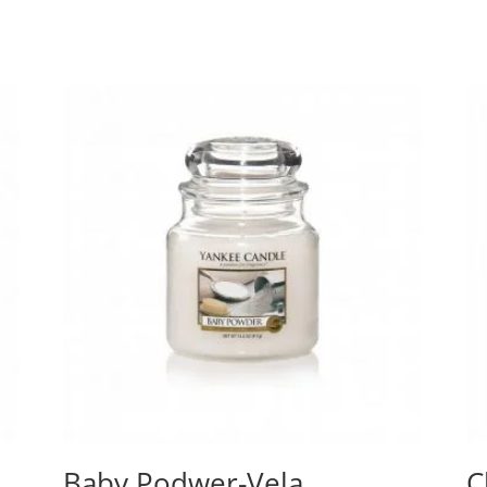
a
Baby Podwer-Vela
C