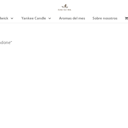
wick
Yankee Candle
Aromas del mes
Sobre nosotros
Indone”