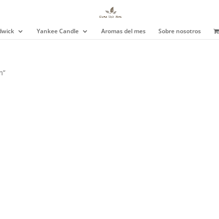
wick
Yankee Candle
Aromas del mes
Sobre nosotros
m”