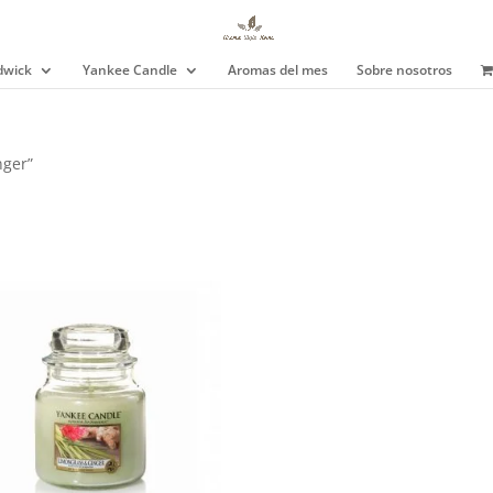
wick
Yankee Candle
Aromas del mes
Sobre nosotros
nger”