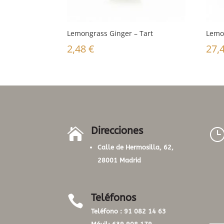
Lemongrass Ginger – Tart
Lemo
2,48
€
27,
Direcciones

Calle de Hermosilla, 62,
28001 Madrid
Teléfonos

Teléfono :
91 082 14 63