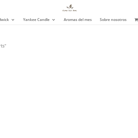
wick
Yankee Candle
Aromas del mes
Sobre nosotros
rts”