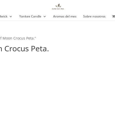
wick
Yankee Candle
Aromas del mes
Sobre nosotros
f Moon Crocus Peta.”
 Crocus Peta.