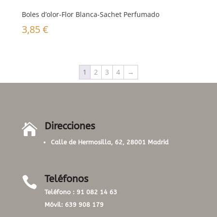
Boles d’olor-Flor Blanca-Sachet Perfumado
3,85
€
1
2
3
4
→
Direcciones

Calle de Hermosilla, 62, 28001 Madrid
Teléfonos

Teléfono :
91 082 14 63
Móvil:
639 908 179