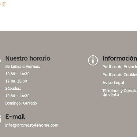
5
€
Nuestro horario
Información
}
p
De Lunes a Viernes:
Política de Privac
10:30 – 14:30
Política de Cookie
17:00-20:30
Aviso Legal
Sábados:
Términos y Condic
de venta
10:30 – 14:30
Domingo: Cerrado
E-mail

info@aromastylehome.com