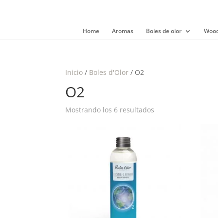
Home
Aromas
Boles de olor
Wood
Inicio
/
Boles d'Olor
/ O2
O2
Mostrando los 6 resultados