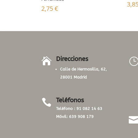
3,8
2,75
€
Direcciones

Calle de Hermosilla, 62,
28001 Madrid
Teléfonos

Teléfono :
91 082 14 63
Móvil:
639 908 179