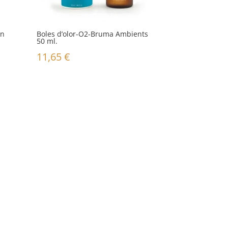
en
Boles d’olor-O2-Bruma Ambients
50 ml.
11,65
€