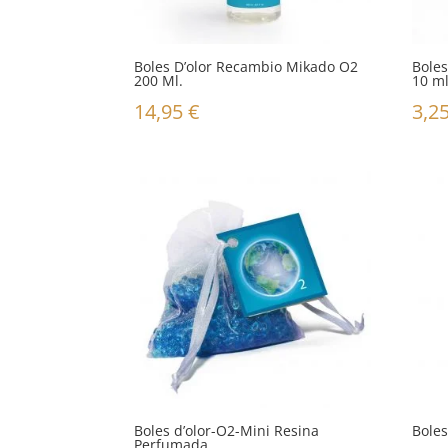
Boles D’olor Recambio Mikado O2
Boles
200 Ml.
10 ml
14,95
€
3,2
Boles d’olor-O2-Mini Resina
Bole
Perfumada